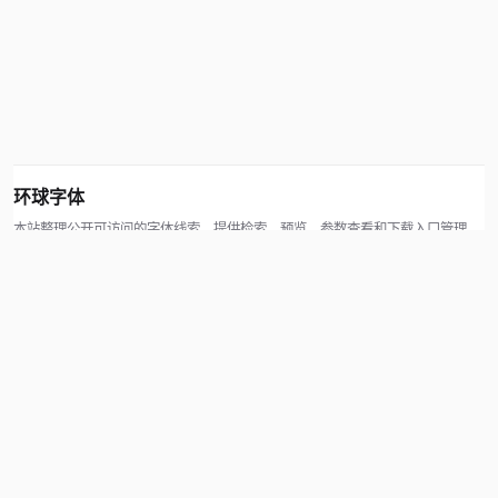
环球字体
本站整理公开可访问的字体线索，提供检索、预览、参数查看和下载入口管理。
版权方可通过联系方式提交处理请求。
© 2026 hqziti.com · All rights reserved
站点说明
关于本站
使用帮助
反馈与投诉
规则与资源
知识产权声明
用户协议