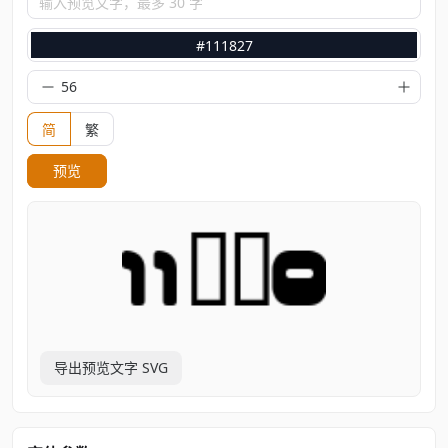
输入预览文字，最多 30 字
#111827
简
繁
预览
导出预览文字 SVG