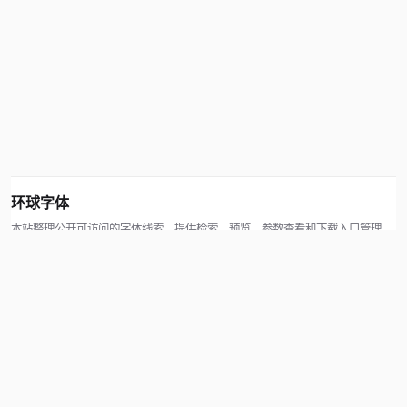
环球字体
本站整理公开可访问的字体线索，提供检索、预览、参数查看和下载入口管理。
版权方可通过联系方式提交处理请求。
© 2026 hqziti.com · All rights reserved
站点说明
关于本站
使用帮助
反馈与投诉
规则与资源