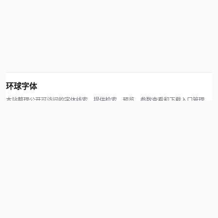
环球字体
本站整理公开可访问的字体线索，提供检索、预览、参数查看和下载入口管理。
版权方可通过联系方式提交处理请求。
© 2026 hqziti.com · All rights reserved
站点说明
关于本站
使用帮助
反馈与投诉
规则与资源
知识产权声明
用户协议