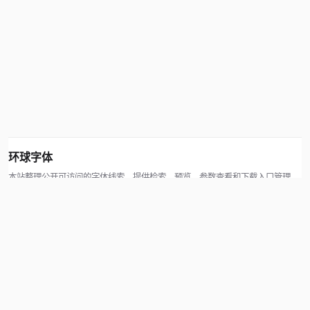
环球字体
本站整理公开可访问的字体线索，提供检索、预览、参数查看和下载入口管理。
版权方可通过联系方式提交处理请求。
© 2026 hqziti.com · All rights reserved
站点说明
关于本站
使用帮助
反馈与投诉
规则与资源