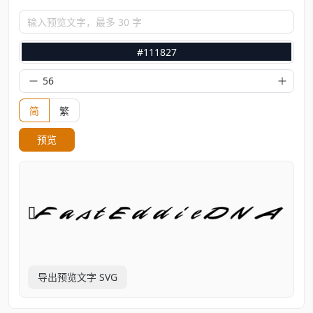
输入预览文字，最多 30 字
#111827
简
繁
预览
导出预览文字 SVG