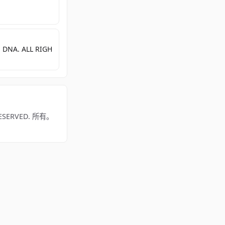
 DNA. ALL RIGH
SERVED. 所有。