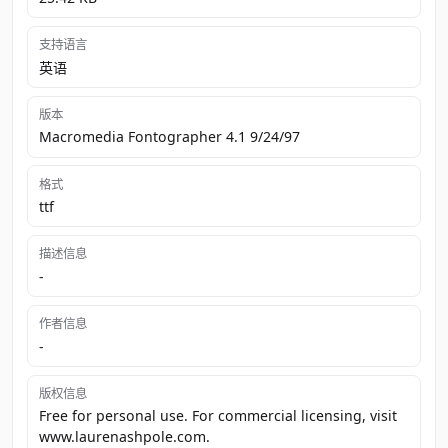
支持语言
英语
版本
Macromedia Fontographer 4.1 9/24/97
格式
ttf
描述信息
-
作者信息
-
版权信息
Free for personal use. For commercial licensing, visit
www.laurenashpole.com.