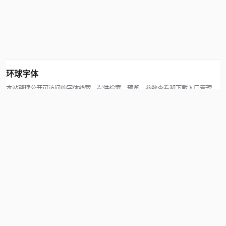
环球字体
本站整理公开可访问的字体线索，提供检索、预览、参数查看和下载入口管理。
版权方可通过联系方式提交处理请求。
© 2026 hqziti.com · All rights reserved
站点说明
关于本站
使用帮助
反馈与投诉
规则与资源
知识产权声明
用户协议
网站地图