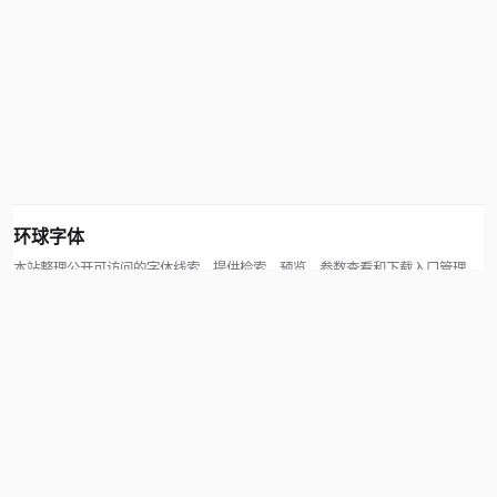
环球字体
本站整理公开可访问的字体线索，提供检索、预览、参数查看和下载入口管理。
版权方可通过联系方式提交处理请求。
© 2026 hqziti.com · All rights reserved
站点说明
关于本站
使用帮助
反馈与投诉
规则与资源
知识产权声明