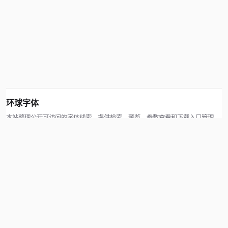
环球字体
本站整理公开可访问的字体线索，提供检索、预览、参数查看和下载入口管理。
版权方可通过联系方式提交处理请求。
© 2026 hqziti.com · All rights reserved
站点说明
关于本站
使用帮助
反馈与投诉
规则与资源
知识产权声明