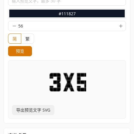
输入预览文字，最多 30 字
#111827
简
繁
预览
导出预览文字 SVG