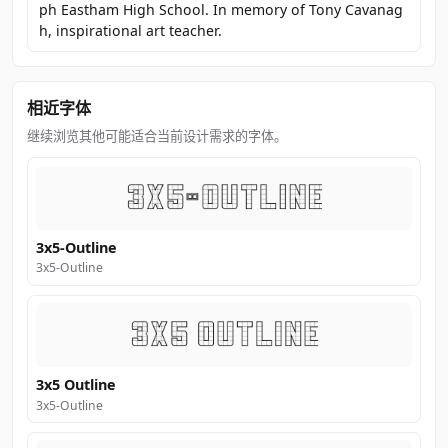
ph Eastham High School. In memory of Tony Cavanag
h, inspirational art teacher.
相近字体
继续浏览其他可能适合当前设计需求的字体。
3x5-Outline
3x5-Outline
3x5 Outline
3x5-Outline