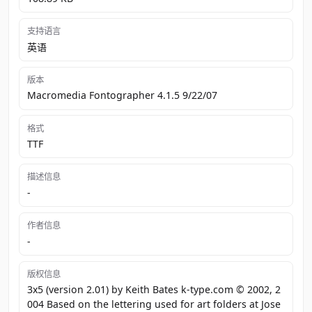
支持语言
英语
版本
Macromedia Fontographer 4.1.5 9/22/07
格式
TTF
描述信息
-
作者信息
-
版权信息
3x5 (version 2.01) by Keith Bates k‐type.com © 2002, 2
004 Based on the lettering used for art folders at Jose