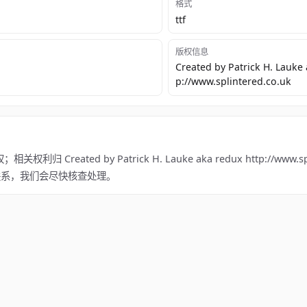
格式
ttf
版权信息
Created by Patrick H. Lauke 
p://www.splintered.co.uk
ted by Patrick H. Lauke aka redux http://www.splin
m 联系，我们会尽快核查处理。