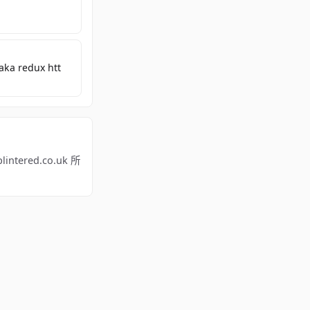
aka redux htt
tered.co.uk 所