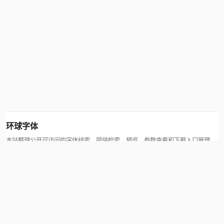
环球字体
本站整理公开可访问的字体线索，提供检索、预览、参数查看和下载入口管理。
版权方可通过联系方式提交处理请求。
© 2026 hqziti.com · All rights reserved
站点说明
关于本站
使用帮助
反馈与投诉