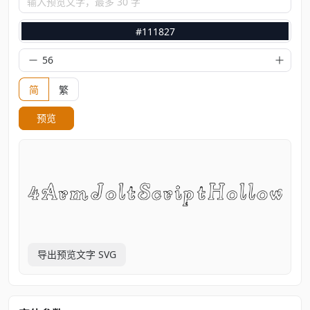
输入预览文字，最多 30 字
#111827
简
繁
预览
导出预览文字 SVG