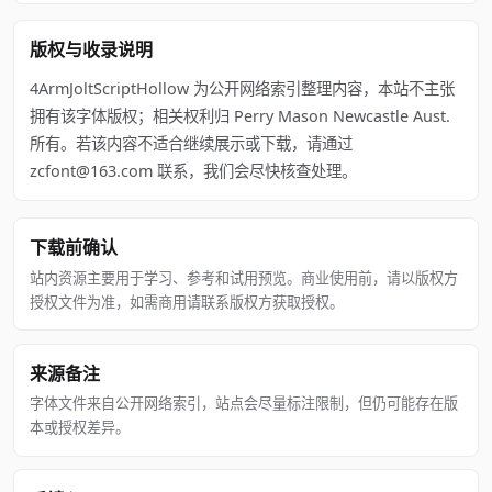
版权与收录说明
4ArmJoltScriptHollow 为公开网络索引整理内容，本站不主张
拥有该字体版权；相关权利归 Perry Mason Newcastle Aust.
所有。若该内容不适合继续展示或下载，请通过
zcfont@163.com 联系，我们会尽快核查处理。
下载前确认
站内资源主要用于学习、参考和试用预览。商业使用前，请以版权方
授权文件为准，如需商用请联系版权方获取授权。
来源备注
字体文件来自公开网络索引，站点会尽量标注限制，但仍可能存在版
本或授权差异。