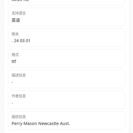
支持语言
英语
版本
. 24 03 01
格式
ttf
描述信息
-
作者信息
-
版权信息
Perry Mason Newcastle Aust.