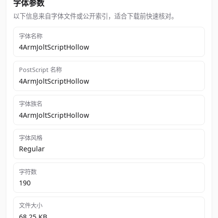
字体参数
以下信息来自字体文件或公开索引，适合下载前快速核对。
字体名称
4ArmJoltScriptHollow
PostScript 名称
4ArmJoltScriptHollow
字体族名
4ArmJoltScriptHollow
字体风格
Regular
字符数
190
文件大小
68.25 KB