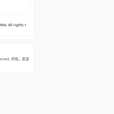
A. All rights r
served. 所有。若该