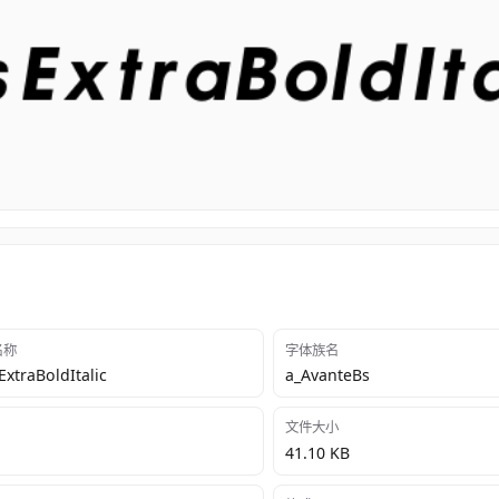
 名称
字体族名
xtraBoldItalic
a_AvanteBs
文件大小
41.10 KB