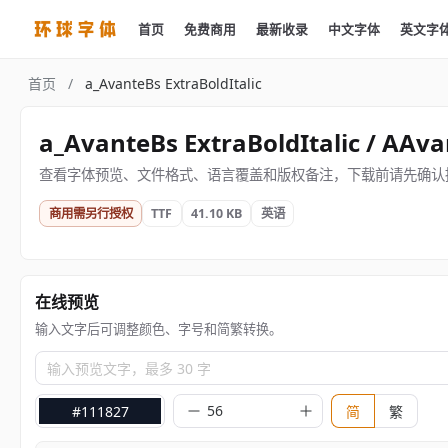
首页
免费商用
最新收录
中文字体
英文字
首页
/
a_AvanteBs ExtraBoldItalic
a_AvanteBs ExtraBoldItalic / AAva
查看字体预览、文件格式、语言覆盖和版权备注，下载前请先确认
商用需另行授权
TTF
41.10 KB
英语
在线预览
输入文字后可调整颜色、字号和简繁转换。
输入预览文字，最多 30 字
#111827
简
繁