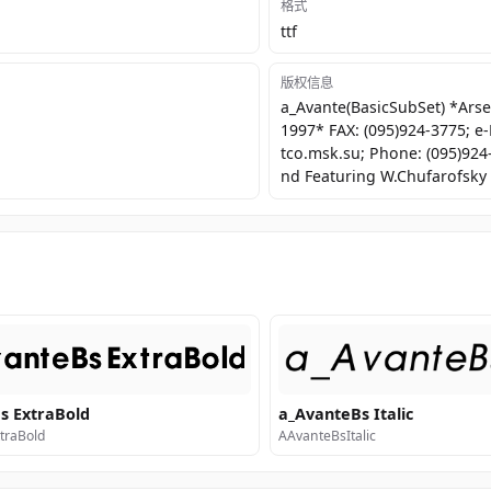
格式
ttf
版权信息
a_Avante(BasicSubSet) *Ar
1997* FAX: (095)924-3775; e-
tco.msk.su; Phone: (095)924
nd Featuring W.Chufarofsky 
s ExtraBold
a_AvanteBs Italic
traBold
AAvanteBsItalic