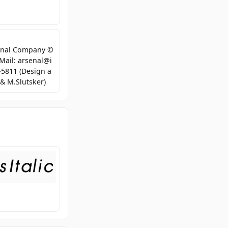
senal Company ©
Mail: arsenal@i
-5811 (Design a
& M.Slutsker)