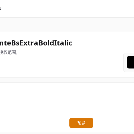
体
nteBsExtraBoldItalic
授权范围。
预览