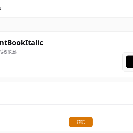
体
ntBookItalic
授权范围。
预览