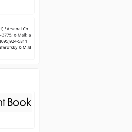
t) *Arsenal Co
3775; e-Mail: a
 (095)924-5811
farofsky & M.Sl