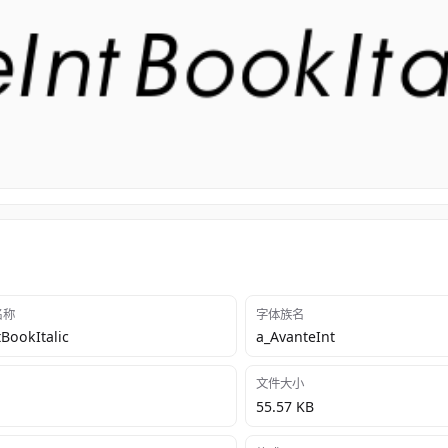
 名称
字体族名
BookItalic
a_AvanteInt
文件大小
55.57 KB