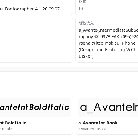
格式
a Fontographer 4.1 20.09.97
ttf
版权信息
a_Avante(IntermediateSubSe
mpany ©1997* FAX: (095)924-
rsenal@itco.msk.su; Phone:
(Design and Featuring W.Chu
utsker)
t BoldItalic
a_AvanteInt Book
ldItalic
AAvanteIntBook