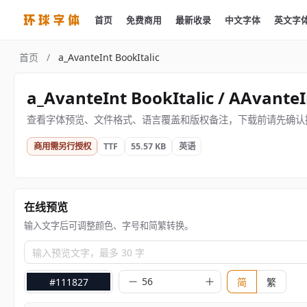
首页
免费商用
最新收录
中文字体
英文字
首页
/
a_AvanteInt BookItalic
a_AvanteInt BookItalic / AAvanteI
查看字体预览、文件格式、语言覆盖和版权备注，下载前请先确认
商用需另行授权
TTF
55.57 KB
英语
在线预览
输入文字后可调整颜色、字号和简繁转换。
输入预览文字，最多 30 字
#111827
简
繁