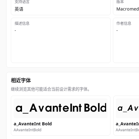
支持语言
版本
英语
Macromedi
描述信息
作者信息
-
-
相近字体
继续浏览其他可能适合当前设计需求的字体。
a_AvanteInt Bold
a_AvanteIn
AAvanteIntBold
AAvanteIntBo