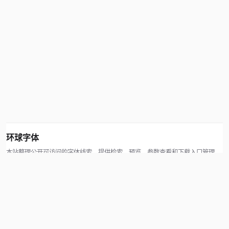
环球字体
本站整理公开可访问的字体线索，提供检索、预览、参数查看和下载入口管理。
版权方可通过联系方式提交处理请求。
© 2026 hqziti.com · All rights reserved
站点说明
关于本站
使用帮助
反馈与投诉