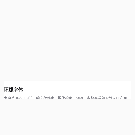
环球字体
本站整理公开可访问的字体线索，提供检索、预览、参数查看和下载入口管理。
版权方可通过联系方式提交处理请求。
© 2026 hqziti.com · All rights reserved
站点说明
关于本站