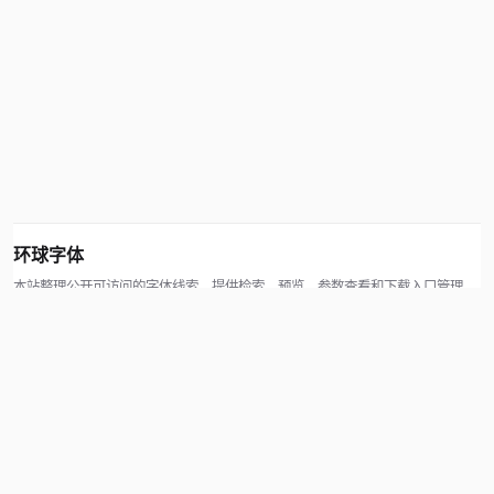
环球字体
本站整理公开可访问的字体线索，提供检索、预览、参数查看和下载入口管理。
版权方可通过联系方式提交处理请求。
© 2026 hqziti.com · All rights reserved
站点说明
关于本站
使用帮助
反馈与投诉
规则与资源