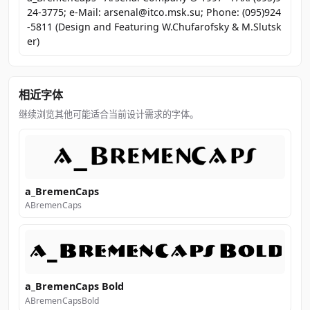
24-3775; e-Mail: arsenal@itco.msk.su; Phone: (095)924
-5811 (Design and Featuring W.Chufarofsky & M.Slutsk
er)
相近字体
继续浏览其他可能适合当前设计需求的字体。
a_BremenCaps
ABremenCaps
a_BremenCaps Bold
ABremenCapsBold