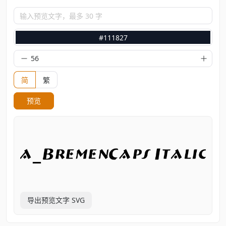
输入预览文字，最多 30 字
#111827
简
繁
预览
导出预览文字 SVG