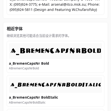
X: (095)924-3775; e-Mail: arsenal@itco.msk.su; Phone:
(095)924-5811 (Design and Featuring W.Chufarofsky)
相近字体
继续浏览其他可能适合当前设计需求的字体。
a_BremenCapsNr Bold
ABremenCapsNrBold
a_BremenCapsNr BoldItalic
ABremenCapsNrBoldItalic