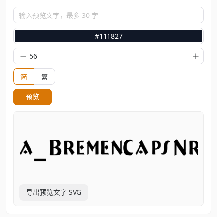
输入预览文字，最多 30 字
#111827
简
繁
预览
导出预览文字 SVG