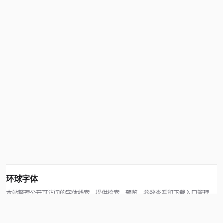
环球字体
本站整理公开可访问的字体线索，提供检索、预览、参数查看和下载入口管理。
版权方可通过联系方式提交处理请求。
© 2026 hqziti.com · All rights reserved