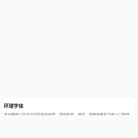
环球字体
本站整理公开可访问的字体线索，提供检索、预览、参数查看和下载入口管理。
版权方可通过联系方式提交处理请求。
© 2026 hqziti.com · All rights reserved