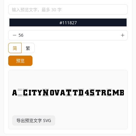
输入预览文字，最多 30 字
#111827
简
繁
预览
导出预览文字 SVG