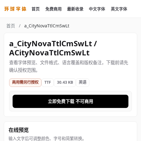
首页
免费商用
最新收录
中文字体
英文字体
首页
/
a_CityNovaTtlCmSwLt
a_CityNovaTtlCmSwLt /
ACityNovaTtlCmSwLt
查看字体预览、文件格式、语言覆盖和版权备注，下载前请先
确认授权范围。
商用需另行授权
TTF
30.43 KB
英语
立即免费下载 不可商用
在线预览
输入文字后可调整颜色、字号和简繁转换。