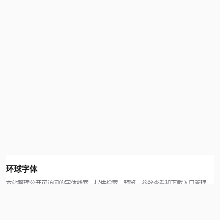
环球字体
本站整理公开可访问的字体线索，提供检索、预览、参数查看和下载入口管理。
版权方可通过联系方式提交处理请求。
© 2026 hqziti.com · All rights reserved