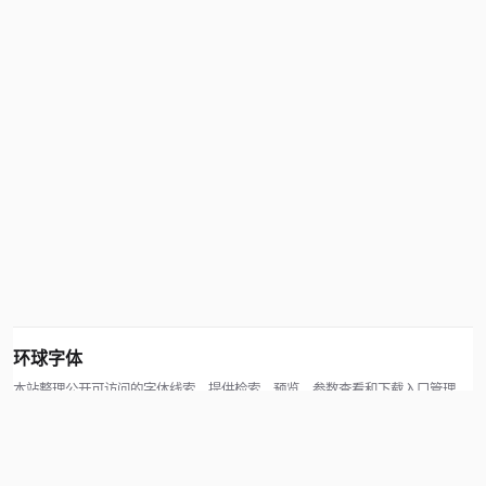
环球字体
本站整理公开可访问的字体线索，提供检索、预览、参数查看和下载入口管理。
版权方可通过联系方式提交处理请求。
© 2026 hqziti.com · All rights reserved
站点说明