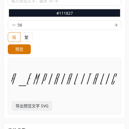
输入预览文字，最多 30 字
#111827
简
繁
预览
导出预览文字 SVG