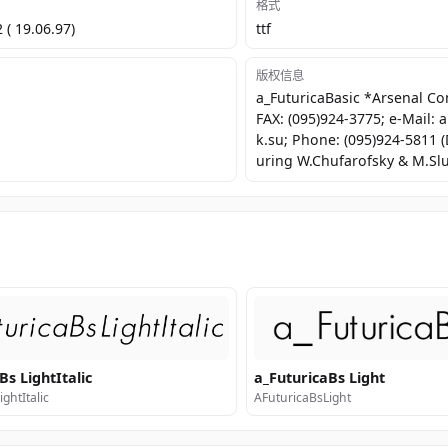
格式
 ( 19.06.97)
ttf
版权信息
a_FuturicaBasic *Arsenal 
FAX: (095)924-3775; e-Mail:
k.su; Phone: (095)924-5811 
uring W.Chufarofsky & M.Slu
Bs LightItalic
a_FuturicaBs Light
ghtItalic
AFuturicaBsLight