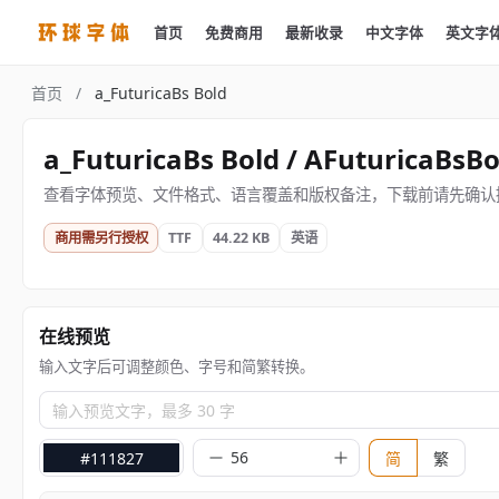
首页
免费商用
最新收录
中文字体
英文字
首页
/
a_FuturicaBs Bold
a_FuturicaBs Bold / AFuturicaBsBo
查看字体预览、文件格式、语言覆盖和版权备注，下载前请先确认
商用需另行授权
TTF
44.22 KB
英语
在线预览
输入文字后可调整颜色、字号和简繁转换。
输入预览文字，最多 30 字
#111827
简
繁