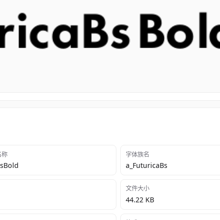
 名称
字体族名
BsBold
a_FuturicaBs
文件大小
44.22 KB