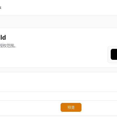
体
ld
授权范围。
预览