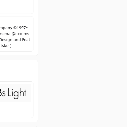
Company ©1997*
 arsenal@itco.ms
(Design and Feat
tsker)