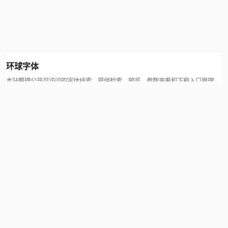
环球字体
本站整理公开可访问的字体线索，提供检索、预览、参数查看和下载入口管理。
版权方可通过联系方式提交处理请求。
© 2026 hqziti.com · All rights reserved
站点说明
关于本站
使用帮助
反馈与投诉
规则与资源
知识产权声明
用户协议
网站地图
辽ICP备2026004190号-1
百度统计