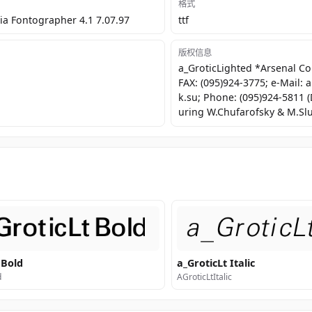
格式
a Fontographer 4.1 7.07.97
ttf
版权信息
a_GroticLighted *Arsenal 
FAX: (095)924-3775; e-Mail:
k.su; Phone: (095)924-5811 
uring W.Chufarofsky & M.Slu
 Bold
a_GroticLt Italic
d
AGroticLtItalic