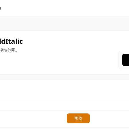
体
dItalic
授权范围。
预览