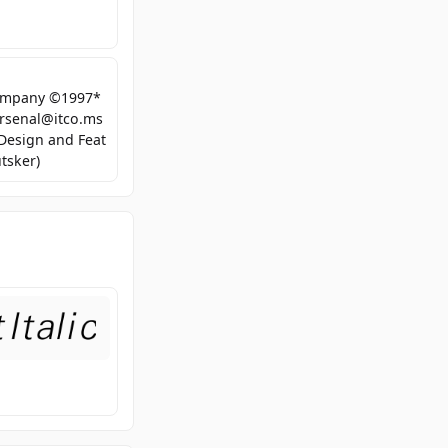
Company ©1997*
 arsenal@itco.ms
(Design and Feat
tsker)