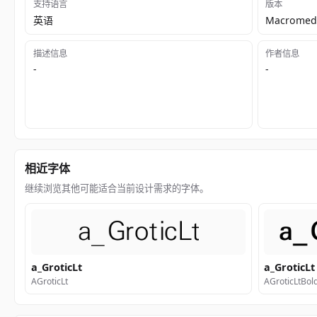
支持语言
版本
英语
Macromedi
描述信息
作者信息
-
-
相近字体
继续浏览其他可能适合当前设计需求的字体。
a_GroticLt
a_GroticLt
AGroticLt
AGroticLtBol