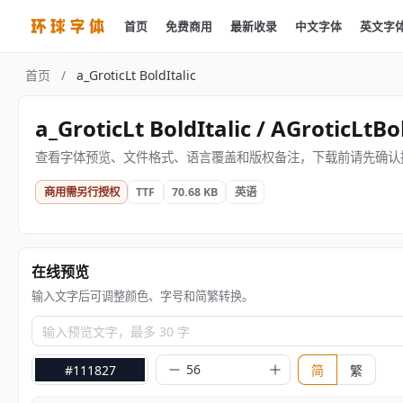
首页
免费商用
最新收录
中文字体
英文字
首页
/
a_GroticLt BoldItalic
a_GroticLt BoldItalic / AGroticLtBol
查看字体预览、文件格式、语言覆盖和版权备注，下载前请先确认
商用需另行授权
TTF
70.68 KB
英语
在线预览
输入文字后可调整颜色、字号和简繁转换。
输入预览文字，最多 30 字
#111827
简
繁