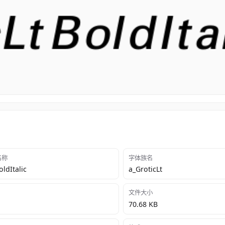
 名称
字体族名
oldItalic
a_GroticLt
文件大小
70.68 KB