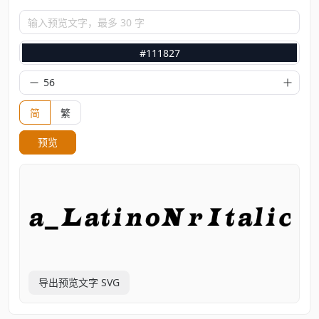
输入预览文字，最多 30 字
#111827
简
繁
预览
导出预览文字 SVG