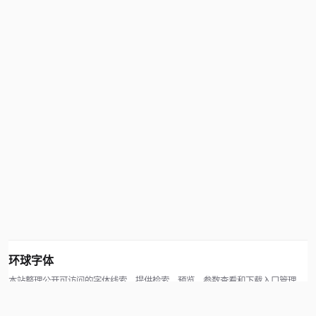
环球字体
本站整理公开可访问的字体线索，提供检索、预览、参数查看和下载入口管理。
版权方可通过联系方式提交处理请求。
© 2026 hqziti.com · All rights reserved