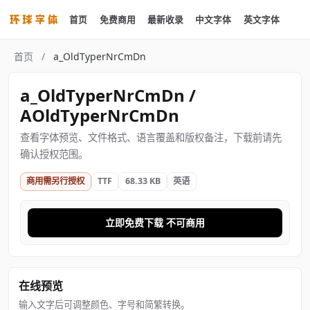
首页
免费商用
最新收录
中文字体
英文字体
首页
/
a_OldTyperNrCmDn
a_OldTyperNrCmDn /
AOldTyperNrCmDn
查看字体预览、文件格式、语言覆盖和版权备注，下载前请先
确认授权范围。
商用需另行授权
TTF
68.33 KB
英语
立即免费下载 不可商用
在线预览
输入文字后可调整颜色、字号和简繁转换。