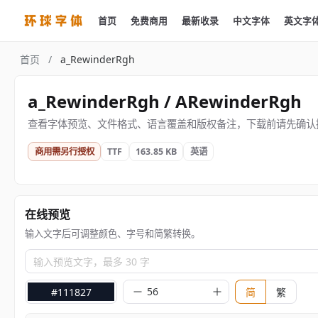
首页
免费商用
最新收录
中文字体
英文字
首页
/
a_RewinderRgh
a_RewinderRgh / ARewinderRgh
查看字体预览、文件格式、语言覆盖和版权备注，下载前请先确认
商用需另行授权
TTF
163.85 KB
英语
在线预览
输入文字后可调整颜色、字号和简繁转换。
输入预览文字，最多 30 字
#111827
简
繁