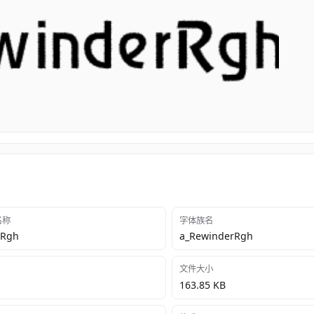
 名称
字体族名
rRgh
a_RewinderRgh
文件大小
163.85 KB