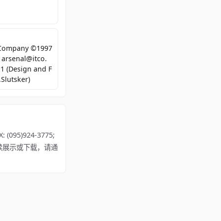
 Company ©1997
: arsenal@itco.
1 (Design and F
Slutsker)
95)924-3775;
内容不适合继续展示或下载，请通