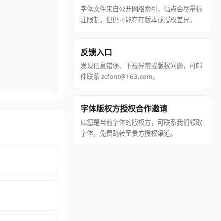
字体文件来自公开网络索引，站点会尽量标
注限制，但仍可能存在版本或授权差异。
反馈入口
发现信息错误、下载异常或版权问题，可邮
件联系 zcfont@163.com。
字体版权方授权合作邀请
如您是当前字体的版权方，可联系我们领取
字体，免费跳转至贵方授权渠道。