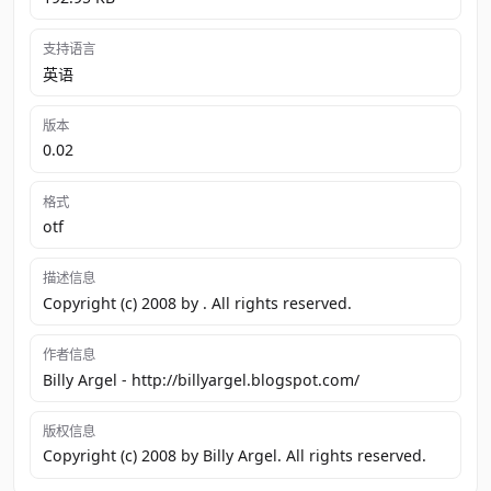
支持语言
英语
版本
0.02
格式
otf
描述信息
Copyright (c) 2008 by . All rights reserved.
作者信息
Billy Argel - http://billyargel.blogspot.com/
版权信息
Copyright (c) 2008 by Billy Argel. All rights reserved.