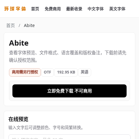
首页
免费商用
最新收录
中文字体
英文字体
首页
/
Abite
Abite
查看字体预览、文件格式、语言覆盖和版权备注，下载前请先
确认授权范围。
商用需另行授权
OTF
192.95 KB
英语
立即免费下载 不可商用
在线预览
输入文字后可调整颜色、字号和简繁转换。