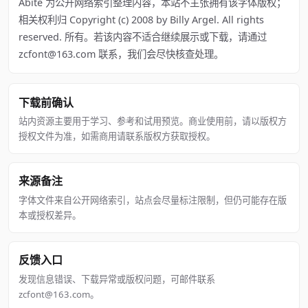
Abite 为公开网络索引整理内容，本站不主张拥有该字体版权；
相关权利归 Copyright (c) 2008 by Billy Argel. All rights
reserved. 所有。若该内容不适合继续展示或下载，请通过
zcfont@163.com 联系，我们会尽快核查处理。
下载前确认
站内资源主要用于学习、参考和试用预览。商业使用前，请以版权方
授权文件为准，如需商用请联系版权方获取授权。
来源备注
字体文件来自公开网络索引，站点会尽量标注限制，但仍可能存在版
本或授权差异。
反馈入口
发现信息错误、下载异常或版权问题，可邮件联系
zcfont@163.com。