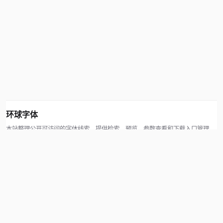
环球字体
本站整理公开可访问的字体线索，提供检索、预览、参数查看和下载入口管理。
版权方可通过联系方式提交处理请求。
© 2026 hqziti.com · All rights reserved
站点说明
关于本站
使用帮助
反馈与投诉
规则与资源