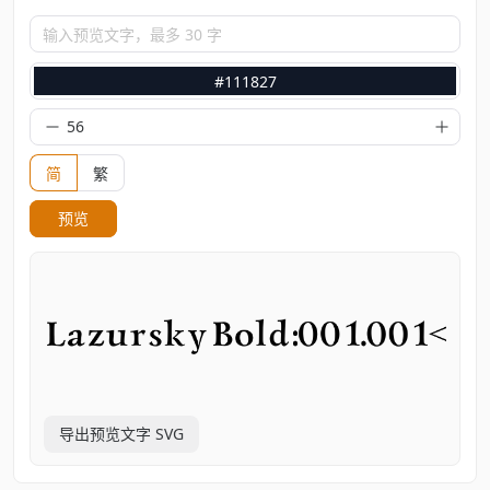
输入预览文字，最多 30 字
#111827
简
繁
预览
导出预览文字 SVG