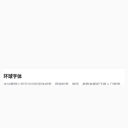
环球字体
本站整理公开可访问的字体线索，提供检索、预览、参数查看和下载入口管理。
版权方可通过联系方式提交处理请求。
© 2026 hqziti.com · All rights reserved
站点说明
关于本站
使用帮助
反馈与投诉