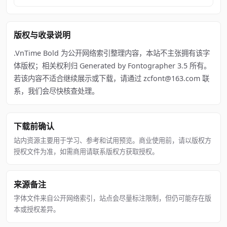
版权与收录说明
.VnTime Bold 为公开网络索引整理内容，本站不主张拥有该字
体版权；相关权利归 Generated by Fontographer 3.5 所有。
若该内容不适合继续展示或下载，请通过 zcfont@163.com 联
系，我们会尽快核查处理。
下载前确认
站内资源主要用于学习、参考和试用预览。商业使用前，请以版权方
授权文件为准，如需商用请联系版权方获取授权。
来源备注
字体文件来自公开网络索引，站点会尽量标注限制，但仍可能存在版
本或授权差异。